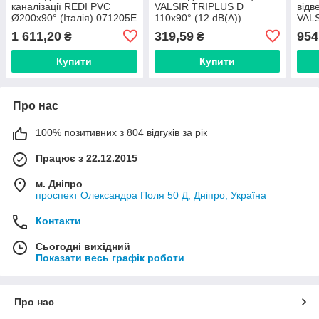
каналізації REDI PVC
VALSIR TRIPLUS D
відв
Ø200х90° (Італія) 071205E
110х90° (12 dB(A))
VAL
безшумна (Італія) 650459
Ø110
1 611,20
319,59
954
₴
₴
кана
Купити
Купити
Про нас
100% позитивних з 804 відгуків за рік
Працює з 22.12.2015
м. Дніпро
проспект Олександра Поля 50 Д, Дніпро, Україна
Контакти
Сьогодні вихідний
Показати весь графік роботи
Про нас