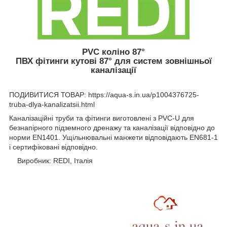
PVC коліно 87°
ПВХ фітинги кутові 87° для систем зовнішньої
каналізації
ПОДИВИТИСЯ ТОВАР: https://aqua-s.in.ua/p1004376725-
truba-dlya-kanalizatsii.html
Каналізаційні труби та фітинги виготовлені з PVC-U для
безнапірного підземного дренажу та каналізації відповідно до
норми EN1401. Ущільнювальні манжети відповідають EN681-1
і сертифіковані відповідно.
Виробник: REDI, Італія