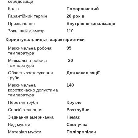
середовища
Колір
Помаранчевий
Гарантійний термін
20 років
Призначення
Внутрішня каналізація
Зовнішній діаметр
110
Користувальницькі характеристики
Максимальна робоча
95
температура
Мінімальна робоча
-20
температура
Область застосування
Для каналізації
труби
Максимальна
140
короткочасно допустима
температура
Перетин труби
Кругле
Спосіб з'єднання
Розтрубне
З'єднання американка
Немає
Вид муфти
Сполучна
Матеріал муфти
Поліпропілен