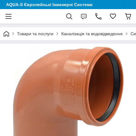
AQUA-S Європейські Інженерні Системи
Товари та послуги
Каналізація та водовідведення
Си