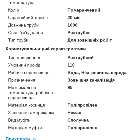
температура
Колір
Помаранчевий
Гарантійний термін
20 міс
Довжина труби
1000
Спосіб з'єднання
Розтрубне
Тип труби
Для зовнішніх робіт
Користувальницькі характеристики
Тип приєднання
Розтрубний
Умовний прохід
110
Робоче середовище
Вода, Неагресивна середа
Призначення
Зовнішня каналізація
Максимальна
95
температура робочого
середовища
Матеріал косинця
Поліпропілен
З'єднання американка
Немає
Вид муфти
Сполучна
Матеріал муфти
Поліпропілен
Приховати