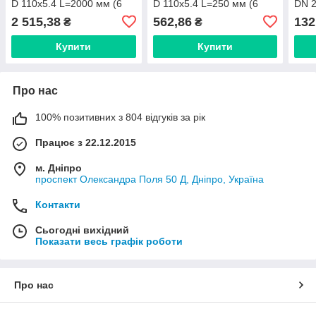
D 110x5.4 L=2000 мм (6
D 110x5.4 L=250 мм (6
DN 2
dB(A)) (Італія) 220059
dB(A)) (Італія) 220053
ізол
2 515,38
562,86
132
₴
₴
м.)
Купити
Купити
Про нас
100% позитивних з 804 відгуків за рік
Працює з 22.12.2015
м. Дніпро
проспект Олександра Поля 50 Д, Дніпро, Україна
Контакти
Сьогодні вихідний
Показати весь графік роботи
Про нас