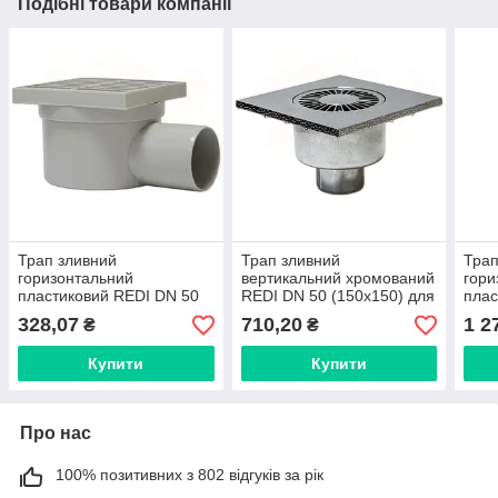
Подібні товари компанії
Трап зливний
Трап зливний
Трап
горизонтальний
вертикальний хромований
гори
пластиковий REDI DN 50
REDI DN 50 (150x150) для
плас
(100x100) для каналізації
каналізації (Італія)
(150
328,07
710,20
1 2
₴
₴
(Італія) Е224504
CV15JCR
(Іта
Купити
Купити
Про нас
100% позитивних з 802 відгуків за рік