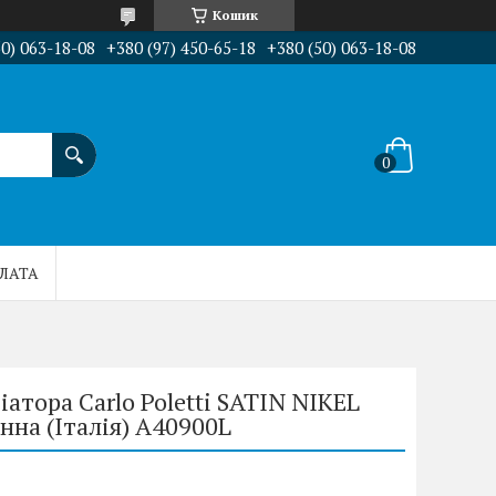
Кошик
50) 063-18-08
+380 (97) 450-65-18
+380 (50) 063-18-08
ПЛАТА
атора Carlo Poletti SATIN NIKEL
нна (Італія) A40900L