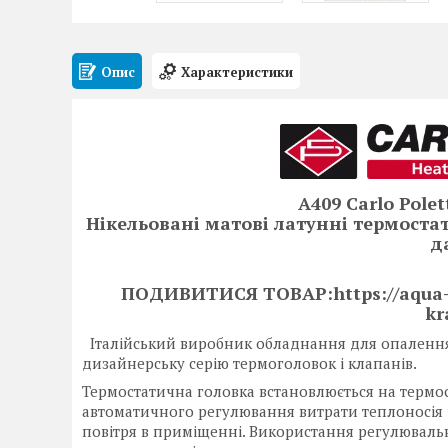
Опис
Характеристики
A409 Carlo Pole
Нікельовані матові латунні термоста
д
ПОДИВИТИСЯ ТОВАР:https://aqua-s.
kr
Італійський виробник обладнання для опалення 
дизайнерську серію термоголовок і клапанів.
Термостатична головка встановлюється на термо
автоматичного регулювання витрати теплоносія
повітря в приміщенні. Використання регулюваль