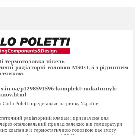
tti термоголовка нікель
тичні радіаторні головки М30×1,5 з рідинним
атчиком.
in.ua/p1298591596-komplekt-radiatornyh-
anov.html
Carlo Poletti представляє на ринку України
статичний радіаторний клапан і призначена для
 через опалювальний прилад залежно від температури
них клапанів із термостатичною головкою дає змогу