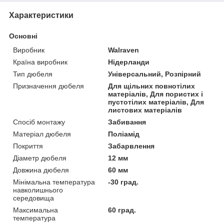
Характеристики
Основні
Виробник
Walraven
Країна виробник
Нідерланди
Тип дюбеля
Універсальний, Розпірний
Призначення дюбеля
Для щільних повнотілих
матеріалів, Для пористих і
пустотілих матеріалів, Для
листових матеріалів
Спосіб монтажу
Забивання
Матеріал дюбеля
Поліамід
Покриття
Забарвлення
Діаметр дюбеля
12 мм
Довжина дюбеля
60 мм
Мінімальна температура
-30 град.
навколишнього
середовища
Максимальна
60 град.
температура