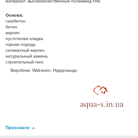
материал: высококачественный полиамид PA6
Основа:
газобетон
бетон
кирпич
пустотелая кладка
горная порода
силикатный кирпич
натуральный камень
строительный гипс
Виробник: Walraven, Нідерланди.
Приховати