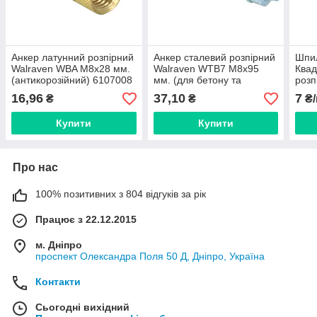
Анкер латунний розпірний
Анкер сталевий розпірний
Шпил
Walraven WBA M8x28 мм.
Walraven WTB7 M8x95
Квад
(антикорозійний) 6107008
мм. (для бетону та
роз
каменю) 609837081
M8x
16,96
37,10
7
₴
₴
₴/
Купити
Купити
Про нас
100% позитивних з 804 відгуків за рік
Працює з 22.12.2015
м. Дніпро
проспект Олександра Поля 50 Д, Дніпро, Україна
Контакти
Сьогодні вихідний