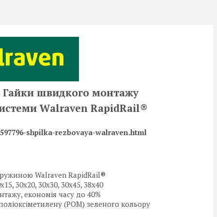
® Гайки швидкого монтажу
истеми Walraven RapidRail®
97796-shpilka-rezbovaya-walraven.html
ружиною Walraven RapidRail®
5, 30x20, 30x30, 30x45, 38x40
нтажу, економія часу до 40%
з поліоксіметилену (POM) зеленого кольору