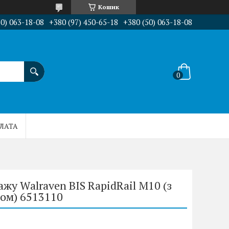
Кошик
50) 063-18-08
+380 (97) 450-65-18
+380 (50) 063-18-08
ПЛАТА
жу Walraven BIS RapidRail M10 (з
ом) 6513110