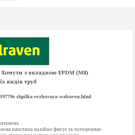
h Хомути з вкладкою EPDM (М8)
іх видів труб
97796-shpilka-rezbovaya-walraven.html
антажень
алева пластина надійно фіксує та попереджає
нією рукою при натисканні на гвинт