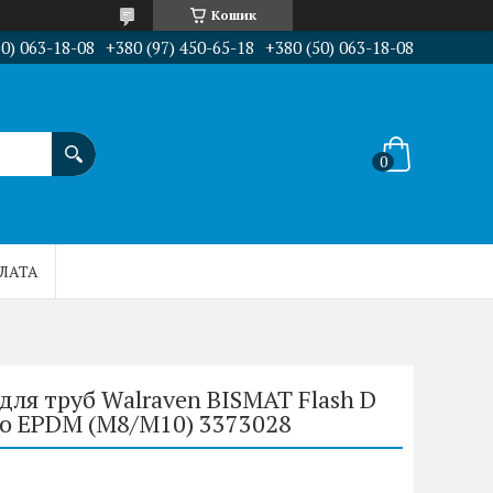
Кошик
50) 063-18-08
+380 (97) 450-65-18
+380 (50) 063-18-08
ПЛАТА
для труб Walraven BISMAT Flash D
ією EPDM (M8/M10) 3373028