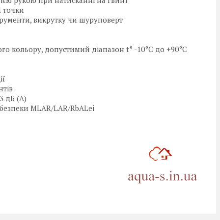
4 точки
трументи, викрутку чи шуруповерт
го кольору, допустимий діапазон t° -10°С до +90°С
ії
нтів
3 дБ (A)
 безпеки MLAR/LAR/RbALei