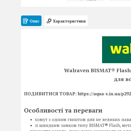
Опис
Характеристики
Walraven BISMAT® Flas
для вс
ПОДИВИТИСЯ ТОВАР: https://aqua-s.in.ua/p2925
Особливості та переваги
хомут з одним гвинтом для не великих нав
зі швидким замком типу BISMAT® Flash, мет
відкриття хомута, дуже легко закривається од