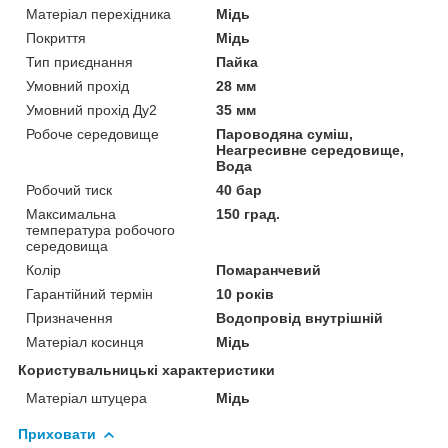
Матеріал перехідника
Мідь
Покриття
Мідь
Тип приєднання
Пайка
Умовний прохід
28 мм
Умовний прохід Ду2
35 мм
Робоче середовище
Пароводяна суміш,
Неагресивне середовище,
Вода
Робочий тиск
40 бар
Максимальна
150 град.
температура робочого
середовища
Колір
Помаранчевий
Гарантійний термін
10 років
Призначення
Водопровід внутрішній
Матеріал косинця
Мідь
Користувальницькі характеристики
Матеріал штуцера
Мідь
Приховати