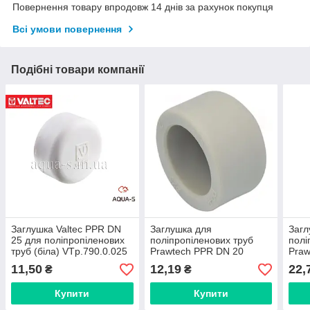
Повернення товару впродовж 14 днів за рахунок покупця
Всі умови повернення
Подібні товари компанії
Заглушка Valtec PPR DN
Заглушка для
Загл
25 для поліпропіленових
поліпропіленових труб
полі
труб (біла) VTp.790.0.025
Prawtech PPR DN 20
Praw
(Польща) 109248
(Пол
11,50
12,19
22,
₴
₴
Купити
Купити