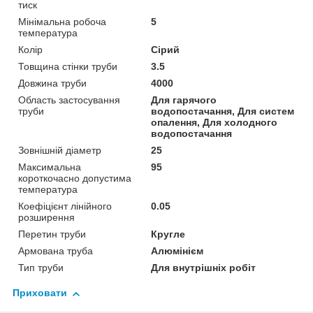
тиск
Мінімальна робоча
5
температура
Колір
Сірий
Товщина стінки труби
3.5
Довжина труби
4000
Область застосування
Для гарячого
труби
водопостачання, Для систем
опалення, Для холодного
водопостачання
Зовнішній діаметр
25
Максимальна
95
короткочасно допустима
температура
Коефіцієнт лінійного
0.05
розширення
Перетин труби
Кругле
Армована труба
Алюмінієм
Тип труби
Для внутрішніх робіт
Приховати