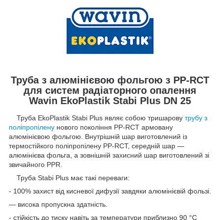
Труба з алюмінієвою фольгою з PP-RCT
для систем радіаторного опалення
Wavin EkoPlastik Stabi Plus DN 25
Труба EkoPlastik Stabi Plus являє собою тришарову
трубу з
поліпропілену
нового покоління PP-RCT армовану
алюмінієвою фольгою. Внутрішній шар виготовлений із
термостійкого поліпропілену PP-RCT, середній шар —
алюмінієва фольга, а зовнішній захисний шар виготовлений зі
звичайного PPR.
Труба Stabi Plus має такі переваги:
- 100% захист від кисневої дифузії завдяки алюмінієвій фользі.
— висока пропускна здатність.
- стійкість до тиску навіть за температури приблизно 90 °C