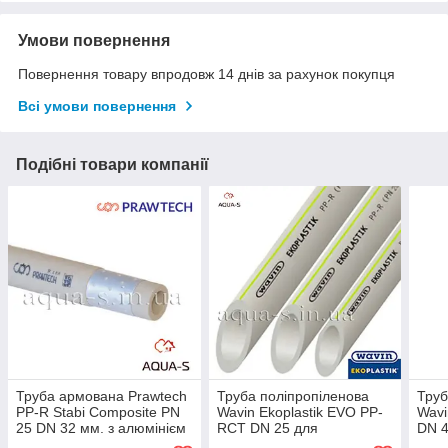
Умови повернення
Повернення товару впродовж 14 днів за рахунок покупця
Всі умови повернення
Подібні товари компанії
Труба армована Prawtech
Труба поліпропіленова
Труб
PP-R Stabi Composite PN
Wavin Ekoplastik EVO PP-
Wavi
25 DN 32 мм. з алюмінієм
RCT DN 25 для
DN 4
(Польща)
водопостачання (Чехія)
алюм