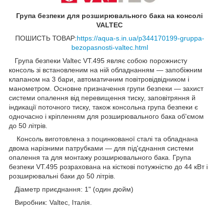
Група безпеки для розширювального бака на консолі
VALTEC
ПОШИСТЬ ТОВАР:
https://aqua-s.in.ua/p344170199-gruppa-
bezopasnosti-valtec.html
Група безпеки Valtec VT.495 являє собою порожнисту
консоль зі встановленим на ній обладнанням — запобіжним
клапаном на 3 бари, автоматичним повітровідвідником і
манометром. Основне призначення групи безпеки — захист
системи опалення від перевищення тиску, заповітряння й
індикації поточного тиску, також консольна група безпеки є
одночасно і кріпленням для розширювального бака об'ємом
до 50 літрів.
Консоль виготовлена з поцинкованої сталі та обладнана
двома нарізними патрубками — для під'єднання системи
опалення та для монтажу розширювального бака. Група
безпеки VT.495 розрахована на кісткові потужністю до 44 кВт і
розширювальні баки до 50 літрів.
Діаметр приєднання: 1" (один дюйм)
Виробник: Valtec, Італія.