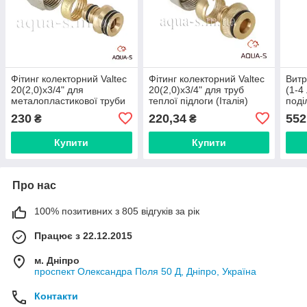
Фітинг колекторний Valtec
Фітинг колекторний Valtec
Витр
20(2,0)x3/4" для
20(2,0)x3/4" для труб
(1-4
металопластикової труби
теплої підлоги (Італія)
поді
(Італія) VT.4420.NE.20
VT.4410.NVE.20
VT.F
230
220,34
552
₴
₴
Купити
Купити
Про нас
100% позитивних з 805 відгуків за рік
Працює з 22.12.2015
м. Дніпро
проспект Олександра Поля 50 Д, Дніпро, Україна
Контакти