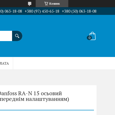
Кошик
50) 063-18-08
+380 (97) 450-65-18
+380 (50) 063-18-08
ПЛАТА
anfoss RA-N 15 осьовий
опереднім налаштуванням)