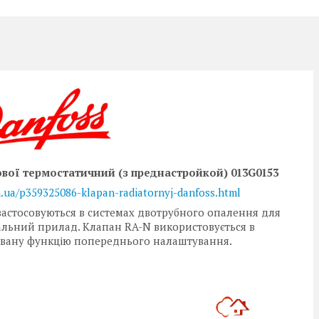
ової термостатичний (з преднастройкой) 013G0153
in.ua/p359325086-klapan-radiatornyj-danfoss.html
застосовуються в системах двотрубного опалення для
льний прилад. Клапан RA-N використовується в
довану функцію попереднього налаштування.