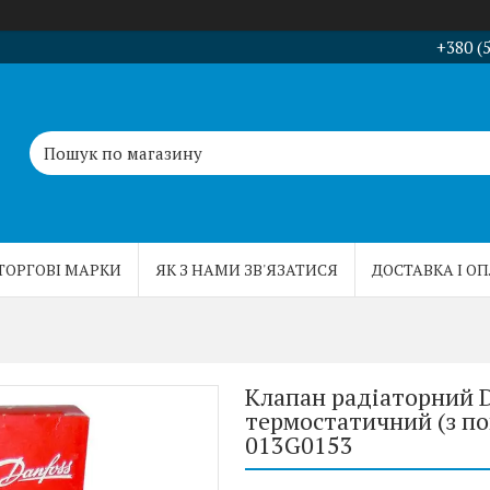
+380 (
ТОРГОВІ МАРКИ
ЯК З НАМИ ЗВ'ЯЗАТИСЯ
ДОСТАВКА І О
Клапан радіаторний D
термостатичний (з п
013G0153