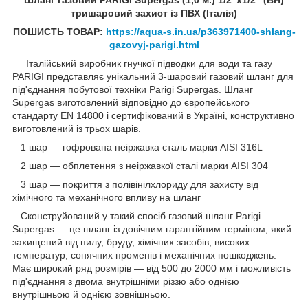
тришаровий захист із ПВХ (Італія)
ПОШИСТЬ ТОВАР:
https://aqua-s.in.ua/p363971400-shlang-
gazovyj-parigi.html
Італійський виробник гнучкої підводки для води та газу
PARIGI представляє унікальний 3-шаровий газовий шланг для
під'єднання побутової техніки Parigi Supergas. Шланг
Supergas виготовлений відповідно до європейського
стандарту EN 14800 і сертифікований в Україні, конструктивно
виготовлений із трьох шарів.
1 шар — гофрована неіржавка сталь марки AISI 316L
2 шар — обплетення з неіржавкої сталі марки AISI 304
3 шар — покриття з полівінілхлориду для захисту від
хімічного та механічного впливу на шланг
Сконструйований у такий спосіб газовий шланг Parigi
Supergas — це шланг із довічним гарантійним терміном, який
захищений від пилу, бруду, хімічних засобів, високих
температур, сонячних променів і механічних пошкоджень.
Має широкий ряд розмірів — від 500 до 2000 мм і можливість
під'єднання з двома внутрішніми різзю або однією
внутрішньою й однією зовнішньою.