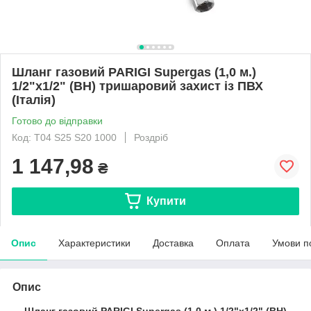
Шланг газовий PARIGI Supergas (1,0 м.)
1/2"x1/2" (ВН) тришаровий захист із ПВХ
(Італія)
Готово до відправки
Код: T04 S25 S20 1000
Роздріб
1 147,98
₴
Купити
Опис
Характеристики
Доставка
Оплата
Умови п
Опис
Шланг газовий PARIGI Supergas (1,0 м.) 1/2"x1/2" (ВН)