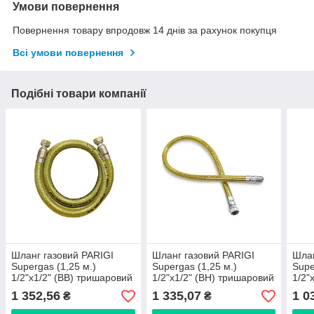
Умови повернення
Повернення товару впродовж 14 днів за рахунок покупця
Всі умови повернення
Подібні товари компанії
Шланг газовий PARIGI
Шланг газовий PARIGI
Шлан
Supergas (1,25 м.)
Supergas (1,25 м.)
Supe
1/2"x1/2" (ВВ) тришаровий
1/2"x1/2" (ВН) тришаровий
1/2"
захист із ПВХ (Італія)
захист із ПВХ (Італія)
захи
1 352,56
1 335,07
1 0
₴
₴