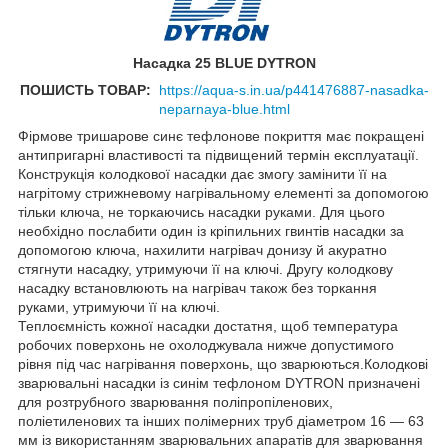
Насадка 25 BLUE DYTRON
ПОШИСТЬ ТОВАР:
https://aqua-s.in.ua/p441476887-nasadka-
neparnaya-blue.html
Фірмове тришарове синє тефлонове покриття має покращені
антипригарні властивості та підвищений термін експлуатації.
Конструкція колодкової насадки дає змогу замінити її на
нагрітому стрижневому нагрівальному елементі за допомогою
тільки ключа, не торкаючись насадки руками. Для цього
необхідно послабити один із кріпильних гвинтів насадки за
допомогою ключа, нахилити нагрівач донизу й акуратно
стягнути насадку, утримуючи її на ключі. Другу колодкову
насадку встановлюють на нагрівач також без торкання
руками, утримуючи її на ключі.
Теплоємність кожної насадки достатня, щоб температура
робочих поверхонь не охолоджувала нижче допустимого
рівня під час нагрівання поверхонь, що зварюються.
Колодкові
зварювальні насадки із синім тефлоном DYTRON призначені
для розтрубного зварювання поліпропіленових,
поліетиленових та інших полімерних труб діаметром 16 — 63
мм із використанням зварювальних апаратів для зварювання