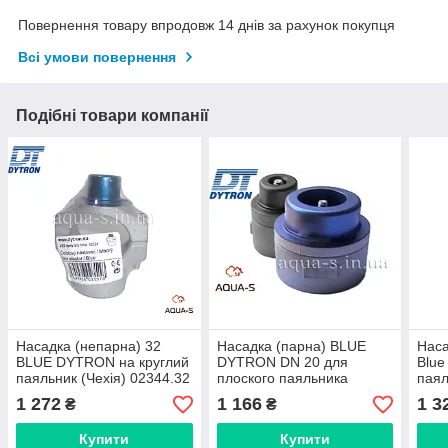
Повернення товару впродовж 14 днів за рахунок покупця
Всі умови повернення
Подібні товари компанії
Насадка (непарна) 32
Насадка (парна) BLUE
Наса
BLUE DYTRON на круглий
DYTRON DN 20 для
Blue
паяльник (Чехія) 02344.32
плоского паяльника
паял
(02327.20) Чехія
Чехі
1 272
1 166
1 3
₴
₴
Купити
Купити