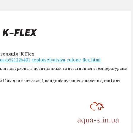
золяція K-Flex
.ua/p521226401-teploizolyatsiya-rulone-flex.html
 для поверхонь із позитивними та негативними температурами
 її як для вентиляції, кондиціонування, опалення, так і для