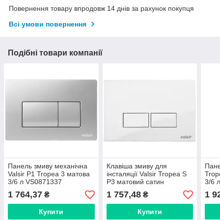
Повернення товару впродовж 14 днів за рахунок покупця
Всі умови повернення
Подібні товари компанії
Панель змиву механічна
Клавіша змиву для
Пане
Valsir P1 Tropea 3 матова
інсталяції Valsir Tropea S
Trop
3/6 л VS0871337
P3 матовий сатин
3/6 
(механіка) 3/6 л
1 764,37
1 757,48
1 9
₴
₴
VS0869237
Купити
Купити