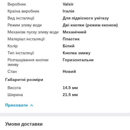
Виробник
Valsir
Країна виробник
Італія
Вид інсталяції
Для підвісного унітазу
Режим зливу води
Дві кнопки (режим економ)
Механізм пуску зливу води
Механічний
Матеріал інсталяції
Пластик
Колір
Білий
Тип інсталяції
Кнопка змиву
Розташування кнопки
Горизонтальне
змиву
Стан
Новий
Габаритні розміри
Висота
14.5 мм
Ширина
21.5 мм
Приховати
Умови доставки