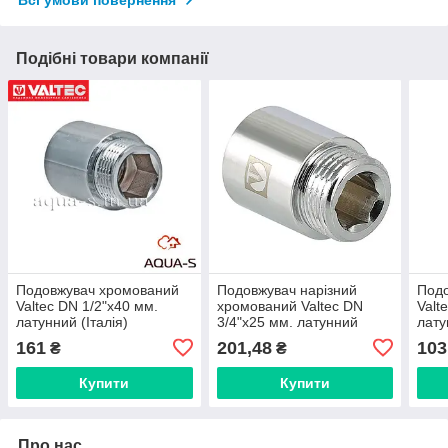
Подібні товари компанії
Подовжувач хромований
Подовжувач нарізний
Под
Valtec DN 1/2"x40 мм.
хромований Valtec DN
Valt
латунний (Італія)
3/4"x25 мм. латунний
лату
VTr.198.C.0440
(Італія) VTr.198.C.0525
VTr.
161
201,48
103
₴
₴
Купити
Купити
Про нас