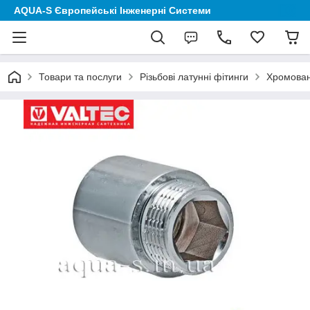
AQUA-S Європейські Інженерні Системи
Товари та послуги
Різьбові латунні фітинги
Хромовані