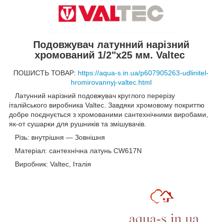
Подовжувач латунний нарізний
хромований 1/2"x25 мм. Valtec
ПОШИСТЬ ТОВАР:
https://aqua-s.in.ua/p607905263-udlinitel-
hromirovannyj-valtec.html
Латунний нарізний подовжувач круглого перерізу
італійського виробника Valtec. Завдяки хромовому покриттю
добре поєднується з хромованими сантехнічними виробами,
як-от сушарки для рушників та змішувачів.
Різь: внутрішня — Зовнішня
Матеріал: сантехнічна латунь CW617N
Виробник: Valtec, Італія