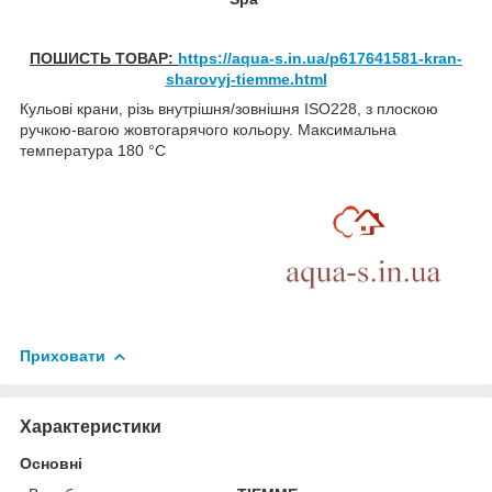
ПОШИСТЬ ТОВАР:
https://aqua-s.in.ua/p617641581-kran-
sharovyj-tiemme.html
Кульові крани, різь внутрішня/зовнішня ISO228, з плоскою
ручкою-вагою жовтогарячого кольору. Максимальна
температура 180 °C
Приховати
Характеристики
Основні