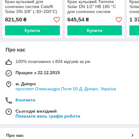
Кран кульовий для
Кран кульовий Tiemme
Кран
сонячних систем Caleffi
Solar DN 1/2" НВ 180 °C
Sola
Solar DN 3/8" (-30÷200°C)
для сонячних систем
соня
внутрішній-зовнішній
(4720018)
(472
821,50
645,54
1 3
₴
₴
250300
Купити
Купити
Про нас
100% позитивних з 804 відгуків за рік
Працює з 22.12.2015
м. Дніпро
проспект Олександра Поля 50 Д, Дніпро, Україна
Контакти
Сьогодні вихідний
Показати весь графік роботи
Про нас