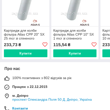
Картридж для колби
Картридж для колби
Карт
фільтра Atlas CPP 20" SX
фільтра Atlas CPP 10" SX
філь
25 mcr зі спіненого
1 mcr зі спіненого
10 m
поліпропілену (80 °C)
поліпропілену (80 °C)
полі
233,73
115,54
233
₴
₴
RA5706711
RA5706506
RA5
Купити
Купити
Про нас
100% позитивних з 802 відгуків за рік
Працює з 22.12.2015
м. Дніпро
проспект Олександра Поля 50 Д, Дніпро, Україна
Контакти