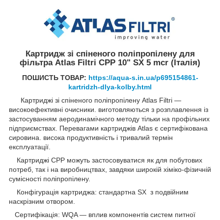
Картридж зі спіненого поліпропілену для
фільтра Atlas Filtri CPP 10" SX 5 mcr (Італія)
ПОШИСТЬ ТОВАР:
https://aqua-s.in.ua/p695154861-
kartridzh-dlya-kolby.html
Картриджі зі спіненого поліпропілену Atlas Filtri —
високоефективні очисники. виготовляються з розплавлення із
застосуванням аеродинамічного методу тільки на профільних
підприємствах. Перевагами картриджів Atlas є сертифікована
сировина. висока продуктивність і тривалий термін
експлуатації.
Картриджі CPP можуть застосовуватися як для побутових
потреб, так і на виробництвах, завдяки широкій хіміко-фізичній
сумісності поліпропілену.
Конфігурація картриджа: стандартна SX з подвійним
наскрізним отвором.
Сертифікація: WQA — вплив компонентів систем питної