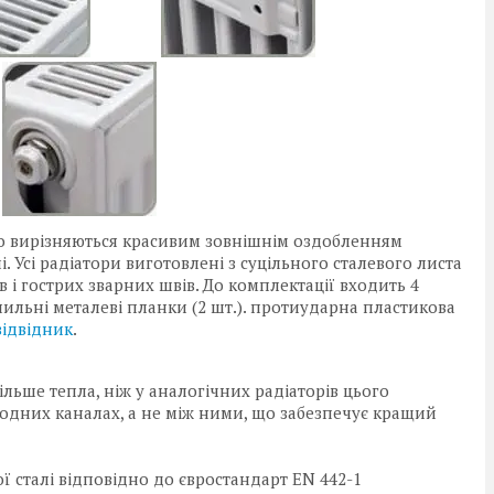
o вирізняються красивим зовнішнім оздобленням
 Усі радіатори виготовлені з суцільного сталевого листа
в і гострих зварних швів. До комплектації входить 4
іпильні металеві планки (2 шт.). протиударна пластикова
відвідник
.
ільше тепла, ніж у аналогічних радіаторів цього
 водних каналах, а не між ними, що забезпечує кращий
ї сталі відповідно до євростандарт EN 442-1