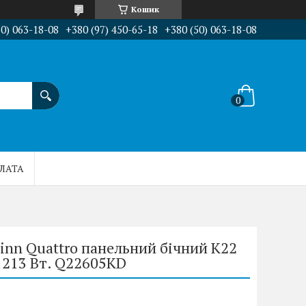
Кошик
50) 063-18-08
+380 (97) 450-65-18
+380 (50) 063-18-08
ПЛАТА
inn Quattro панельний бічний K22
 1213 Вт. Q22605KD