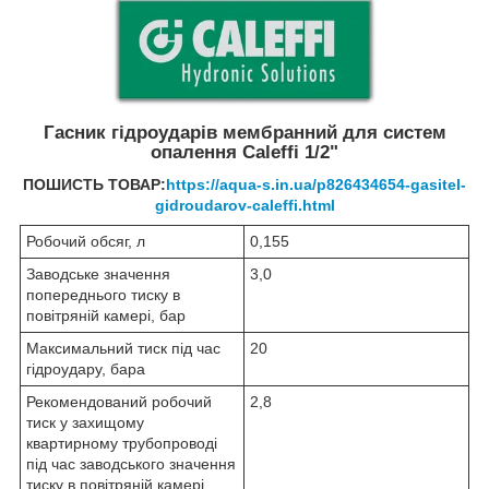
Гасник гідроударів мембранний для систем
опалення Caleffi 1/2"
ПОШИСТЬ ТОВАР:
https://aqua-s.in.ua/p826434654-gasitel-
gidroudarov-caleffi.html
Робочий обсяг, л
0,155
Заводське значення
3,0
попереднього тиску в
повітряній камері, бар
Максимальний тиск під час
20
гідроудару, бара
Рекомендований робочий
2,8
тиск у захищому
квартирному трубопроводі
під час заводського значення
тиску в повітряній камері,