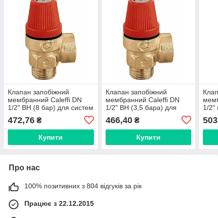
Клапан запобіжний
Клапан запобіжний
Клап
мембранний Caleffi DN
мембранний Caleffi DN
мемб
1/2" ВН (8 бар) для систем
1/2" ВН (3,5 бара) для
1/2"
опалення (Італія) 312480
систем опалення (Італія)
опал
472,76
466,40
503
₴
₴
312435
Купити
Купити
Про нас
100% позитивних з 804 відгуків за рік
Працює з 22.12.2015