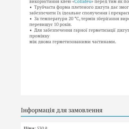
використання клею «
Collafeu
» перед тим як п
Трубчаста форма плетеного джгута дає змог
забезпечити їх ідеальне сполучення і прекрас
За температури 20 °C, термін зберігання ви
перевищує 10 років.
Для забезпечення гарної герметизації джгут
проміжку
між двома герметизованими частинами.
Інформація для замовлення
Ціна:
530 ₴