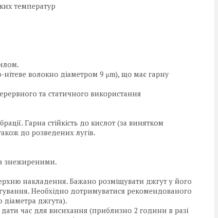
оких температур
илом.
-нітеве волокно діаметром 9 μm), що має гарну
зперервного та статичного використання
брації. Гарна стійкість до кислот (за винятком
також до розведених лугів.
та знежиреними.
ерхню накладення. Бажано розміщувати джгут у його
ягування. Необхідно дотримуватися рекомендованого
 діаметра джгута).
дати час для висихання (приблизно 2 години в разі