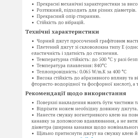
Прекрасні механічні характеристики за вис
Розтяжний, підходить для різних діаметрів.
Прекрасний опір стиранню.
Стійкість до вібрацій.
Технічні характеристики
Чорний джгут просочений графітовим маст
Плетений джгут зі скловолокна типу Е (одно
еластичність і здатність до стиснення.
Температурна стійкість: до 500 °C у разі бе
Температура плавлення: 840°C
Теплопровідність: 0.065 W/m.K за 400 °C
Висока стійкість до абразивного впливу та ві
фтористо-водорідної та фосфорної кислот), а 
Рекомендації щодо використання
Поверхні накладення мають бути чистими 
Відрізати ножем необхідну довжину джгута.
Нанести смужку вогнетривкого клею на пов
канавку за допомогою вдавлювання, а не вит
діаметра (ширина канавки щодо номінального
Щільно притиснути джгут на смужку клею й 