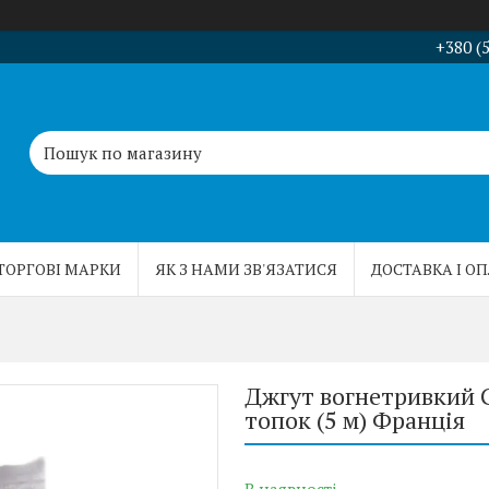
+380 (
ТОРГОВІ МАРКИ
ЯК З НАМИ ЗВ'ЯЗАТИСЯ
ДОСТАВКА І О
Джгут вогнетривкий G
топок (5 м) Франція