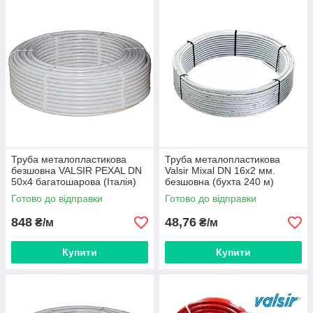
Труба металопластикова
Труба металопластикова
безшовна VALSIR PEXAL DN
Valsir Mixal DN 16x2 мм.
50x4 багатошарова (Італія)
безшовна (бухта 240 м)
VS0100029
113007
Готово до відправки
Готово до відправки
848
48,76
₴/м
₴/м
Купити
Купити