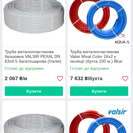
Труба металопластикова
Труба металопластикова
безшовна VALSIR PEXAL DN
Valsir Mixal Color 16х2 у
63x4.5 багатошарова (Італія)
ізоляції (бухта 100 м.) Blue
VS0100033
Готово до відправки
Готово до відправки
2 067
7 632
₴/м
₴/бухта
Купити
Купити