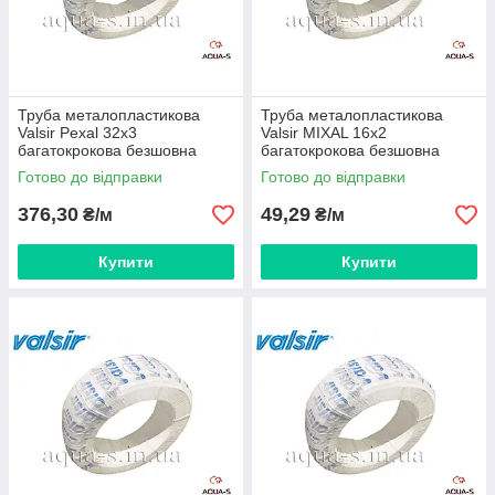
Труба металопластикова
Труба металопластикова
Valsir Pexal 32х3
Valsir MIXAL 16х2
багатокрокова безшовна
багатокрокова безшовна
(бухта 50 м) Італія
(бухта 100 м.) Італія
Готово до відправки
Готово до відправки
376,30
49,29
₴/м
₴/м
Купити
Купити