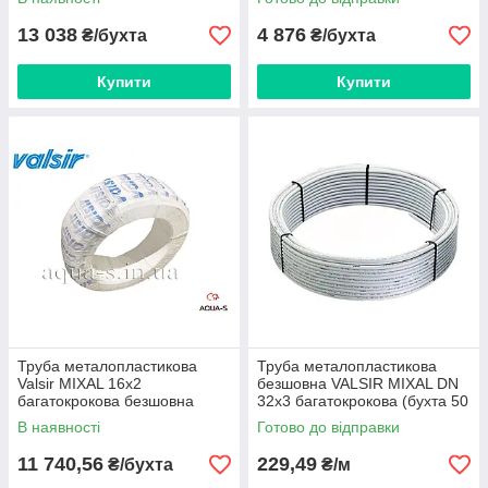
13 038
4 876
₴/бухта
₴/бухта
Купити
Купити
Труба металопластикова
Труба металопластикова
Valsir MIXAL 16х2
безшовна VALSIR MIXAL DN
багатокрокова безшовна
32x3 багатокрокова (бухта 50
(бухта 240 м) Італія
м) 100145
В наявності
Готово до відправки
11 740,56
229,49
₴/бухта
₴/м