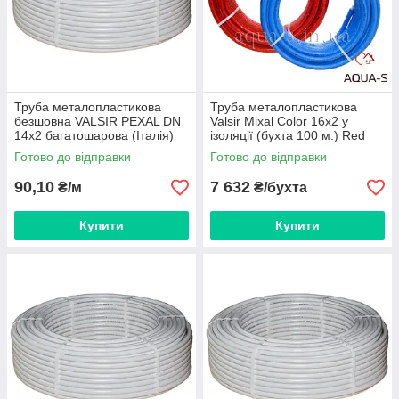
Труба металопластикова
Труба металопластикова
безшовна VALSIR PEXAL DN
Valsir Mixal Color 16х2 у
14x2 багатошарова (Італія)
ізоляції (бухта 100 м.) Red
VS0100101
Готово до відправки
Готово до відправки
90,10
7 632
₴/м
₴/бухта
Купити
Купити