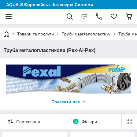
AQUA-S Європейські Інженерні Системи
Товари та послуги
Труби з металопластику
Труба ме
Труба металопластикова (Pex-Al-Pex)
Показати все
Сортування
0
Фільтри