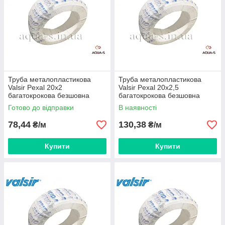
Труба металопластикова
Труба металопластикова
Valsir Pexal 20х2
Valsir Pexal 20х2,5
багатокрокова безшовна
багатокрокова безшовна
(бухта 100 м.) Італія
(бухта 100 м.) Італія
Готово до відправки
В наявності
78,44
130,38
₴/м
₴/м
Купити
Купити