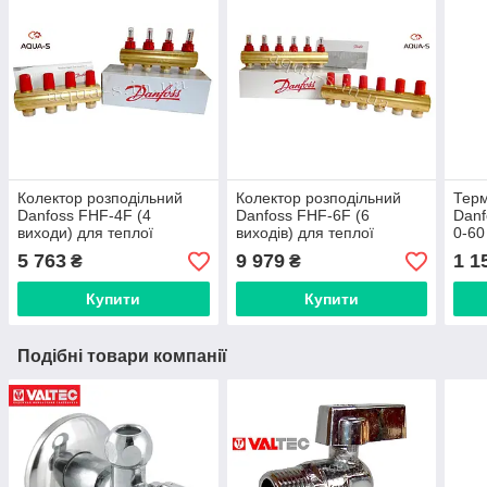
Колектор розподільний
Колектор розподільний
Тер
Danfoss FHF-4F (4
Danfoss FHF-6F (6
Danf
виходи) для теплої
виходів) для теплої
0-60
підлоги (з витратами)
підлоги (з витратами)
(088
5 763
9 979
1 1
₴
₴
088U0524
088U0526
Купити
Купити
Подібні товари компанії