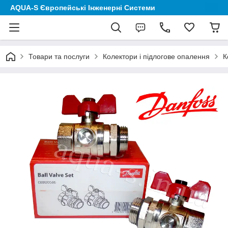
AQUA-S Європейські Інженерні Системи
Товари та послуги
Колектори і підлогове опалення
К