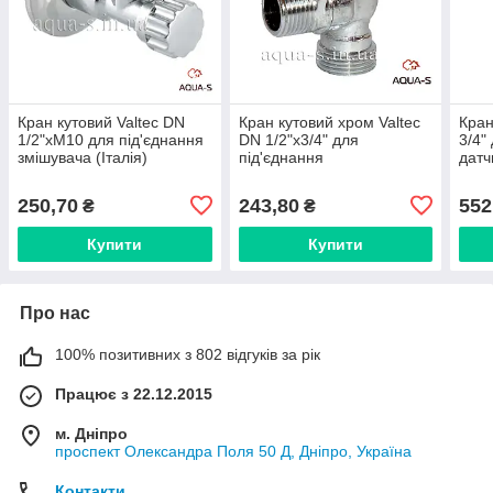
Кран кутовий Valtec DN
Кран кутовий хром Valtec
Кран
1/2"хМ10 для під'єднання
DN 1/2"x3/4" для
3/4"
змішувача (Італія)
під'єднання
датч
VT.281.N.0410
сантехприладів (Італія)
(Іта
VT.392.N.05
250,70
243,80
552
₴
₴
Купити
Купити
Про нас
100% позитивних з 802 відгуків за рік
Працює з 22.12.2015
м. Дніпро
проспект Олександра Поля 50 Д, Дніпро, Україна
Контакти