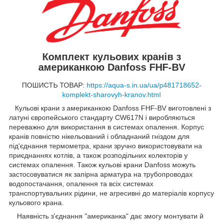
Комплект кульових кранів з
американкою Danfoss FHF-BV
ПОШИСТЬ ТОВАР:
https://aqua-s.in.ua/ua/p481718652-
komplekt-sharovyh-kranov.html
Кульові крани з американкою Danfoss FHF-BV виготовлені з
латуні європейського стандарту CW617N і виробляються
переважно для використання в системах опалення. Корпус
кранів повністю нікельований і обладнаний гніздом для
під'єднання термометра, крани зручно використовувати на
приєднаннях котлів, а також розподільних колекторів у
системах опалення. Також кульові крани Danfoss можуть
застосовуватися як запірна арматура на трубопроводах
водопостачання, опалення та всіх системах
транспортувальних рідини, не агресивні до матеріалів корпусу
кульового крана.
Наявність з'єднання "американка" дає змогу монтувати й