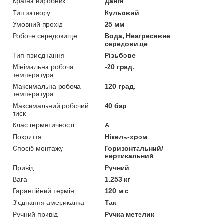
Країна виробник
Данія
Тип затвору
Кульовий
Умовний прохід
25 мм
Робоче середовище
Вода, Неагресивне
середовище
Тип приєднання
Різьбове
Мінімальна робоча
-20 град.
температура
Максимальна робоча
120 град.
температура
Максимальний робочий
40 бар
тиск
Клас герметичності
А
Покриття
Нікель-хром
Спосіб монтажу
Горизонтальний/
вертикальний
Привід
Ручний
Вага
1.253 кг
Гарантійний термін
120 міс
З'єднання американка
Так
Ручний привід
Ручка метелик