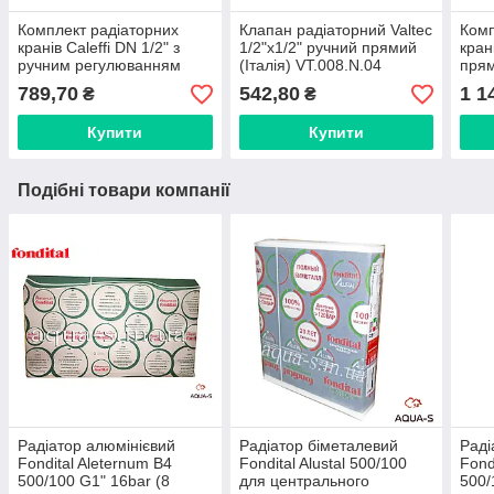
Комплект радіаторних
Клапан радіаторний Valtec
Комп
кранів Caleffi DN 1/2" з
1/2"x1/2" ручний прямий
кран
ручним регулюванням
(Італія) VT.008.N.04
прям
(411431) Італія
(O1
789,70
542,80
1 1
₴
₴
Купити
Купити
Подібні товари компанії
Радіатор алюмінієвий
Радіатор біметалевий
Раді
Fondital Aleternum B4
Fondital Alustal 500/100
Fond
500/100 G1" 16bar (8
для центрального
500/