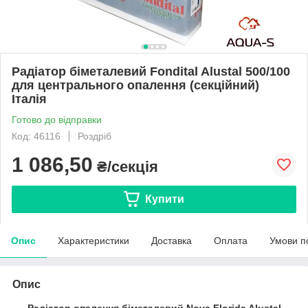
Радіатор біметалевий Fondital Alustal 500/100
для центрального опалення (секційний)
Італія
Готово до відправки
Код: 46116
Роздріб
1 086,50
₴/секція
Купити
Опис
Характеристики
Доставка
Оплата
Умови п
Опис
Радіатор опалення біметалевий Nova Florida Alustal