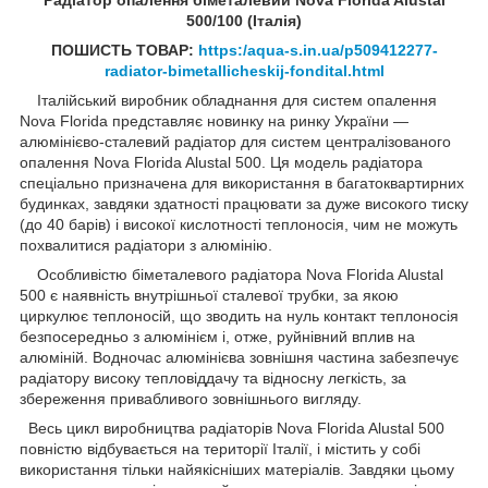
500/100 (Італія)
ПОШИСТЬ ТОВАР:
https:/aqua-s.in.ua/p509412277-
radiator-bimetallicheskij-fondital.html
Італійський виробник обладнання для систем опалення
Nova Florida представляє новинку на ринку України —
алюмінієво-сталевий радіатор для систем централізованого
опалення Nova Florida Alustal 500. Ця модель радіатора
спеціально призначена для використання в багатоквартирних
будинках, завдяки здатності працювати за дуже високого тиску
(до 40 барів) і високої кислотності теплоносія, чим не можуть
похвалитися радіатори з алюмінію.
Особливістю біметалевого радіатора Nova Florida Alustal
500 є наявність внутрішньої сталевої трубки, за якою
циркулює теплоносій, що зводить на нуль контакт теплоносія
безпосередньо з алюмінієм і, отже, руйнівний вплив на
алюміній. Водночас алюмінієва зовнішня частина забезпечує
радіатору високу тепловіддачу та відносну легкість, за
збереження привабливого зовнішнього вигляду.
Весь цикл виробництва радіаторів Nova Florida Alustal 500
повністю відбувається на території Італії, і містить у собі
використання тільки найякісніших матеріалів. Завдяки цьому