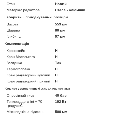
Стан
Новий
Матеріал радіатора
Стала - алюміній
Габаритні і приєднувальні розміри
Висота
559 мм
Ширина
80 мм
Глибина
97 мм
Комплектація
Кронштейн
Ні
Кран Маєвського
Ні
Заглушка
Так
Термоголовка
Ні
Кран радіаторний кутовий
Ні
Кран радіаторний прямий
Ні
Користувальницькі характеристики
Опресівний тиск
40 бар
Тепловіддача int = 70
192 Вт
градусівC
Міжшвидкісна відстань
500 мм