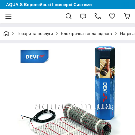
AQUA-S Європейські Інженерні Системи
Товари та послуги
Електрична тепла підлога
Нагріва