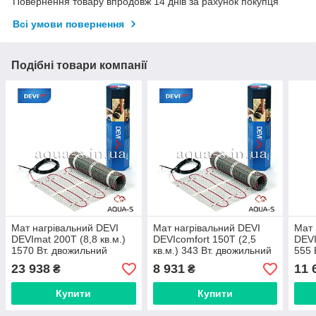
Повернення товару впродовж 14 днів за рахунок покупця
Всі умови повернення
Подібні товари компанії
Мат нагрівальний DEVI
Мат нагрівальний DEVI
Мат 
DEVImat 200T (8,8 кв.м.)
DEVIcomfort 150T (2,5
DEVI
1570 Вт. двожильний
кв.м.) 343 Вт. двожильний
555 
(140F1739)
(140F1745)
(830
23 938
8 931
11 
₴
₴
Купити
Купити