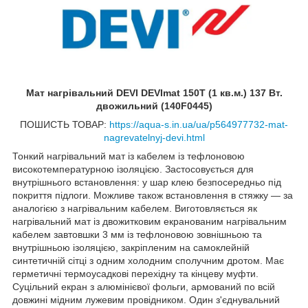
Мат нагрівальний DEVI DEVImat 150T (1 кв.м.) 137 Вт.
двожильний (140F0445)
ПОШИСТЬ ТОВАР:
https://aqua-s.in.ua/ua/p564977732-mat-
nagrevatelnyj-devi.html
Тонкий нагрівальний мат із кабелем із тефлоновою
високотемпературною ізоляцією. Застосовується для
внутрішнього встановлення: у шар клею безпосередньо під
покриття підлоги. Можливе також встановлення в стяжку — за
аналогією з нагрівальним кабелем. Виготовляється як
нагрівальний мат із двожитковим екранованим нагрівальним
кабелем завтовшки 3 мм із тефлоновою зовнішньою та
внутрішньою ізоляцією, закріпленим на самоклейній
синтетичній сітці з одним холодним сполучним дротом. Має
герметичні термоусадкові перехідну та кінцеву муфти.
Суцільний екран з алюмінієвої фольги, армований по всій
довжині мідним лужевим провідником. Один з'єднувальний